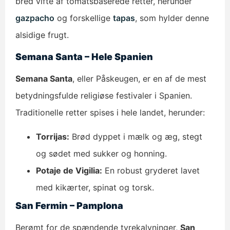
bred vifte af tomatsbaserede retter, herunder
gazpacho
og forskellige
tapas
, som hylder denne
alsidige frugt.
Semana Santa – Hele Spanien
Semana Santa
, eller Påskeugen, er en af de mest
betydningsfulde religiøse festivaler i Spanien.
Traditionelle retter spises i hele landet, herunder:
Torrijas:
Brød dyppet i mælk og æg, stegt
og sødet med sukker og honning.
Potaje de Vigilia:
En robust gryderet lavet
med kikærter, spinat og torsk.
San Fermin – Pamplona
Berømt for de spændende tyrekalvninger,
San